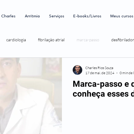
. Charles
Arritmia
Serviços
E-books/Livros
Meus cursos
cardiologia
fibrilação atrial
marca-passo
desfibrilado
Charles Rios Souza
17 de mai. de 2024
0 min de 
Marca-passo e d
conheça esses d