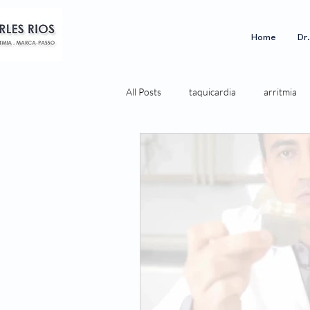
Home
Dr
All Posts
taquicardia
arritmia
saúde