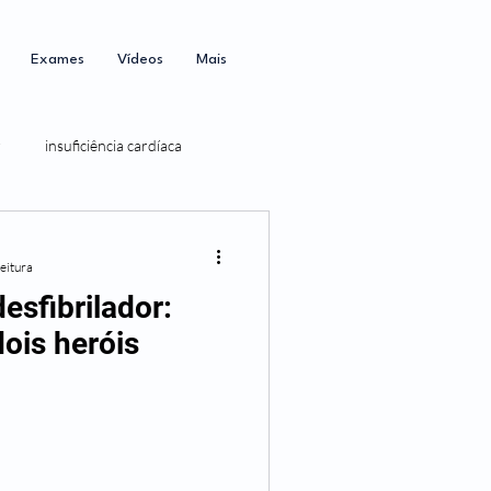
Exames
Vídeos
Mais
r
insuficiência cardíaca
leitura
esfibrilador:
ois heróis